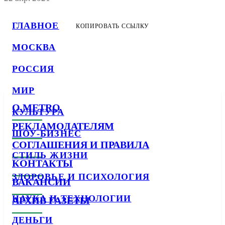
ГЛАВНОЕ
КОПИРОВАТЬ ССЫЛКУ
МОСКВА
РОССИЯ
МИР
О METRO
КУЛЬТУРА
РЕКЛАМОДАТЕЛЯМ
ШОУ-БИЗНЕС
СОГЛАШЕНИЯ И ПРАВИЛА
СТИЛЬ ЖИЗНИ
КОНТАКТЫ
ЗДОРОВЬЕ И ПСИХОЛОГИЯ
ВАКАНСИИ
НАУКА И ТЕХНОЛОГИИ
АРХИВ ГАЗЕТЫ
ДЕНЬГИ