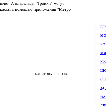
счет. А владельцы "Тройки" могут
в кассы с помощью приложения "Метро
ГЛ
МО
РО
МИ
КУ
ШО
КОПИРОВАТЬ ССЫЛКУ
СТ
ЗД
НА
ДЕ