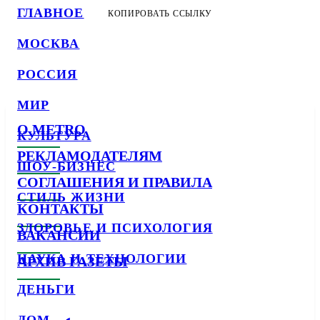
ГЛАВНОЕ
КОПИРОВАТЬ ССЫЛКУ
МОСКВА
РОССИЯ
МИР
О METRO
КУЛЬТУРА
РЕКЛАМОДАТЕЛЯМ
ШОУ-БИЗНЕС
СОГЛАШЕНИЯ И ПРАВИЛА
СТИЛЬ ЖИЗНИ
КОНТАКТЫ
ЗДОРОВЬЕ И ПСИХОЛОГИЯ
ВАКАНСИИ
НАУКА И ТЕХНОЛОГИИ
АРХИВ ГАЗЕТЫ
ДЕНЬГИ