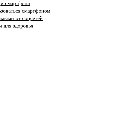
ди смартфона
ьзоваться смартфоном
имыми от соцсетей
 для здоровья