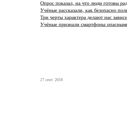
Опрос показал, на что люди готовы ра
Учёные рассказали, как безопасно пол
Три черты характера делают нас завис
Учёные признали смартфоны опасными
27 сент. 2018