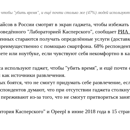
 чтобы "убить время", и ещё почти столько же (47%) людей использую
айсов в России смотрят в экран гаджета, чтобы избежат
роведённого "Лабораторией Касперского", сообщает
РИА 
нных стараются получать определённые услуги (доставка 
преимущественно с помощью смартфона. 68% респондент
шете или ноутбуке, если чувствуют себя некомфортно в к
са используют гаджет, чтобы "убить время", и ещё почти
 как источники развлечения.
х боятся, что не смогут придумать себе развлечение, ес
еспондентов думают, что при отсутствии гаджета столкнут
переживают из-за того, что не смогут притвориться занят
ория Касперского" и Opeepl в июне 2018 года в 15 стра