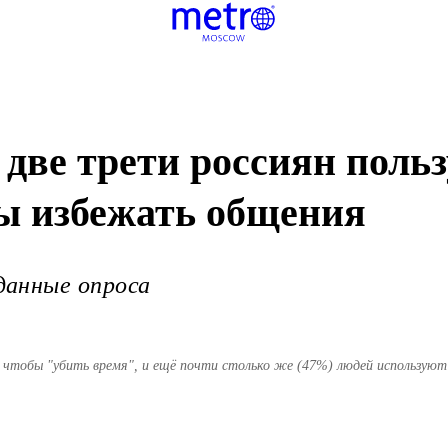
 две трети россиян поль
ы избежать общения
данные опроса
 чтобы "убить время", и ещё почти столько же (47%) людей использую