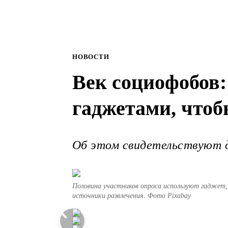
НОВОСТИ
Век социофобов:
гаджетами, чтоб
Об этом свидетельствуют 
Половина участников опроса используют гаджет,
источники развлечения. Фото Pixabay