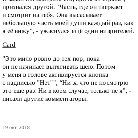
признался другой. "Часть, где он тверкает
и смотрит на тебя. Она высасывает
небольшую часть моей души каждый раз, как
я её вижу", - ужаснулся ещё один из зрителей.
Card
"Это мило ровно до тех пор, пока
он не начинает вытягивать шею. Потом
у меня в голове активируется кнопка
с надписью "Нет"", “Ни за что не посмотрю
это ещё раз. Ни в коем случае, только не я”, -
писали другие комментаторы.
19 окт. 2018