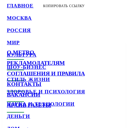
ГЛАВНОЕ
КОПИРОВАТЬ ССЫЛКУ
МОСКВА
РОССИЯ
МИР
О METRO
КУЛЬТУРА
РЕКЛАМОДАТЕЛЯМ
ШОУ-БИЗНЕС
СОГЛАШЕНИЯ И ПРАВИЛА
СТИЛЬ ЖИЗНИ
КОНТАКТЫ
ЗДОРОВЬЕ И ПСИХОЛОГИЯ
ВАКАНСИИ
НАУКА И ТЕХНОЛОГИИ
АРХИВ ГАЗЕТЫ
ДЕНЬГИ