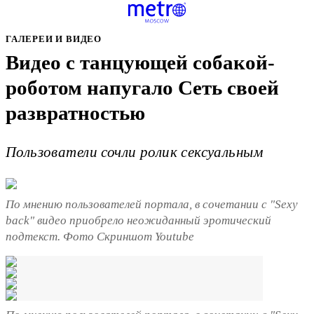
ГАЛЕРЕИ И ВИДЕО
Видео с танцующей собакой-
роботом напугало Сеть своей
развратностью
Пользователи сочли ролик сексуальным
По мнению пользователей портала, в сочетании с "Sexy
back" видео приобрело неожиданный эротический
подтекст. Фото Скриншот Youtube