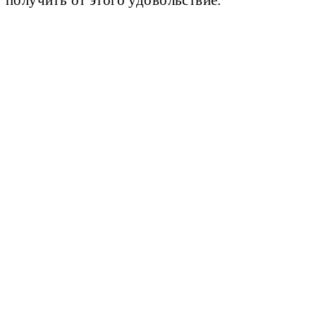
получить от этого удовольствие.