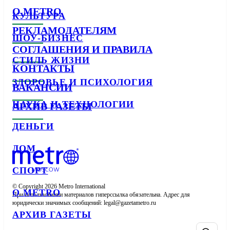
О METRO
КУЛЬТУРА
РЕКЛАМОДАТЕЛЯМ
ШОУ-БИЗНЕС
СОГЛАШЕНИЯ И ПРАВИЛА
СТИЛЬ ЖИЗНИ
КОНТАКТЫ
ЗДОРОВЬЕ И ПСИХОЛОГИЯ
ВАКАНСИИ
НАУКА И ТЕХНОЛОГИИ
АРХИВ ГАЗЕТЫ
ДЕНЬГИ
ДОМ
СПОРТ
© Copyright 2026 Metro International

О METRO
При использовании материалов гиперссылка обязательна. Адрес для 
юридически значимых сообщений: 
АРХИВ ГАЗЕТЫ