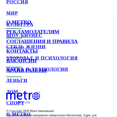
РОССИЯ
МИР
О METRO
КУЛЬТУРА
РЕКЛАМОДАТЕЛЯМ
ШОУ-БИЗНЕС
СОГЛАШЕНИЯ И ПРАВИЛА
СТИЛЬ ЖИЗНИ
КОНТАКТЫ
ЗДОРОВЬЕ И ПСИХОЛОГИЯ
ВАКАНСИИ
НАУКА И ТЕХНОЛОГИИ
АРХИВ ГАЗЕТЫ
ДЕНЬГИ
ДОМ
СПОРТ
© Copyright 2026 Metro International

О METRO
При использовании материалов гиперссылка обязательна. Адрес для 