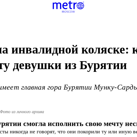
на инвалидной коляске: 
ту девушки из Бурятии
имеет главная гора Бурятии Мунку-Сард
Фото из личного архива
рятии смогла исполнить свою мечту несм
ты никогда не говорят, что они покорили ту или иную ве