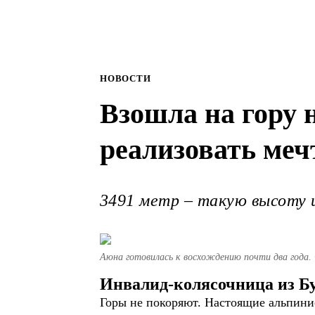
НОВОСТИ
Взошла на гору 
реализовать меч
3491 метр – такую высоту 
Аюна готовилась к восхождению почти два года. 
Инвалид-колясочница из Бу
Горы не покоряют. Настоящие альпинис