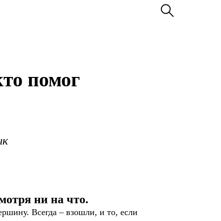
кто помог
ык
отря ни на что.
ршину. Всегда – взошли, и то, если