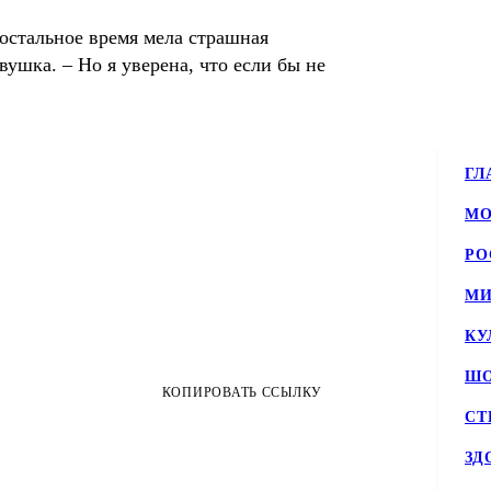
 остальное время мела страшная
вушка. – Но я уверена, что если бы не
ГЛ
МО
РО
МИ
КУ
ШО
КОПИРОВАТЬ ССЫЛКУ
СТ
ЗД