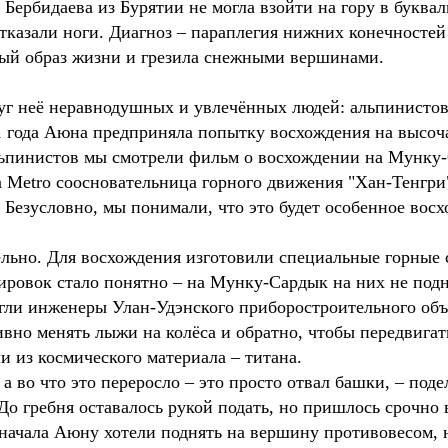
 Бербидаева из Бурятии не могла взойти на гору в буквал
отказали ноги. Диагноз – параплегия нижних конечностей
ый образ жизни и грезила снежными вершинами.
г неё неравнодушных и увлечённых людей: альпинистов,
21 года Аюна предприняла попытку восхождения на высо
альпинистов мы смотрели фильм о восхождении на Мунку-
а Metro соосновательница горного движения "Хан-Тенгри
! Безусловно, мы понимали, что это будет особенное вос
ельно. Для восхождения изготовили специальные горные
нировок стало понятно – на Мунку-Сардык на них не под
гли инженеры Улан-Удэнского приборостроительного объ
вно менять лыжи на колёса и обратно, чтобы передвигать
и из космического материала – титана.
 а во что это переросло – это просто отвал башки, – по
До гребня оставалось рукой подать, но пришлось срочно 
начала Аюну хотели поднять на вершину противовесом, н