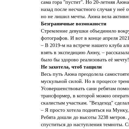
сама гора "пустит". Но 20-летняя Аюна
назад после несчастного случая у неё 
но не лишил мечты. Аюна вела активн
Безграничные возможности
Стремление девушки объединило вокру
фотографов. И вот в конце апреля 20
– В 2019-м на встрече нашего клуба 
взять в экспедицию Аюну, – рассказал
было бы здорово реализовать её мечту
Не захотела, чтоб тащили
Весь путь Аюна преодолела самостоят
мускульной силой. Но в процессе тре
Усовершенствовать сани ребятам помо
трансформер, в которой можно операти
скалистым участкам. "Вездеход" сделал
– Я просто хотела подняться на Мунку,
Ребята дошли до высоты 3238 метров. 
спуститься до наступления темноты. С