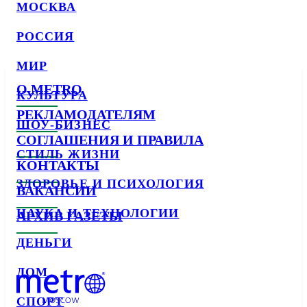
МОСКВА
РОССИЯ
МИР
О METRO
КУЛЬТУРА
РЕКЛАМОДАТЕЛЯМ
ШОУ-БИЗНЕС
СОГЛАШЕНИЯ И ПРАВИЛА
СТИЛЬ ЖИЗНИ
КОНТАКТЫ
ЗДОРОВЬЕ И ПСИХОЛОГИЯ
ВАКАНСИИ
НАУКА И ТЕХНОЛОГИИ
АРХИВ ГАЗЕТЫ
ДЕНЬГИ
ДОМ
СПОРТ