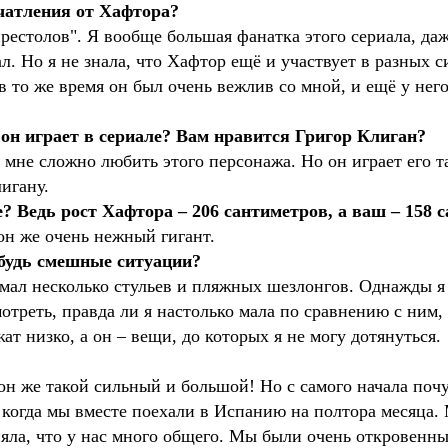
чатления от Хафтора?
 престолов". Я вообще большая фанатка этого сериала, д
л. Но я не знала, что Хафтор ещё и участвует в разных с
в то же время он был очень вежлив со мной, и ещё у н
 он играет в сериале? Вам нравится Григор Клиган?
о мне сложно любить этого персонажа. Но он играет его т
игану.
е? Ведь рост Хафтора – 206 сантиметров, а ваш – 158 
он же очень нежный гигант.
ибудь смешные ситуации?
омал несколько стульев и пляжных шезлонгов. Однажды я
отреть, правда ли я настолько мала по сравнению с ним,
ат низко, а он – вещи, до которых я не могу дотянуться.
н же такой сильный и большой! Но с самого начала поч
 когда мы вместе поехали в Испанию на полтора месяца.
няла, что у нас много общего. Мы были очень откровенны