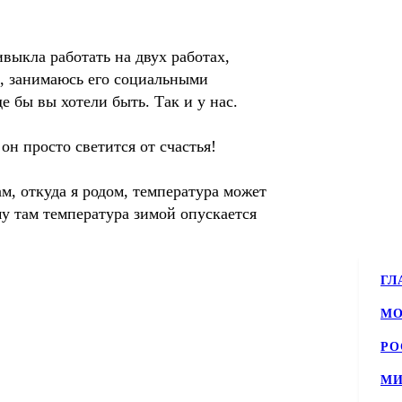
выкла работать на двух работах,
и, занимаюсь его социальными
де бы вы хотели быть. Так и у нас.
он просто светится от счастья!
ам, откуда я родом, температура может
у там температура зимой опускается
ГЛ
МО
РО
МИ