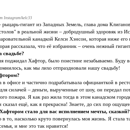
 Instagram/kelc33
 рыцарь-гигант из Западных Земель, глава дома Клигано
толов" в реальной жизни – добродушный здоровяк из Ис
аровательной канадкой Келси Хэнсон, которая ниже его 
рая рассказала, что её избранник – очень нежный гигант
 свадьбе?
еня поджидал Хафтор, было поистине незабываемо. Буду в
апомнилось, как мы лихо отпраздновали нашу свадьбу!
афтором?
ла в офисе и частично подрабатывала официанткой в рест
 для силачей – деньги, вырученные от шоу, он передал п
го пожара. Я как раз жила тогда в этом канадском город
сказал ещё, как я прекрасна! Знаете, до сих пор ощущен
 Хафтором стало для вас исполнением мечты, сказкой?
рю в то, насколько круто повернулась моя жизнь. Я стала 
емья, и мне это так нравится!