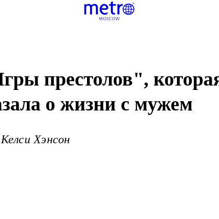
гры престолов", котора
азала о жизни с мужем
 Келси Хэнсон