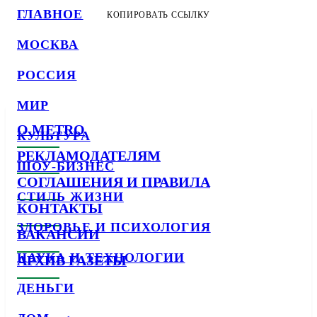
ГЛАВНОЕ
КОПИРОВАТЬ ССЫЛКУ
МОСКВА
РОССИЯ
МИР
О METRO
КУЛЬТУРА
РЕКЛАМОДАТЕЛЯМ
ШОУ-БИЗНЕС
СОГЛАШЕНИЯ И ПРАВИЛА
СТИЛЬ ЖИЗНИ
КОНТАКТЫ
ЗДОРОВЬЕ И ПСИХОЛОГИЯ
ВАКАНСИИ
НАУКА И ТЕХНОЛОГИИ
АРХИВ ГАЗЕТЫ
ДЕНЬГИ