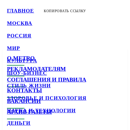
ГЛАВНОЕ
КОПИРОВАТЬ ССЫЛКУ
МОСКВА
РОССИЯ
МИР
О METRO
КУЛЬТУРА
РЕКЛАМОДАТЕЛЯМ
ШОУ-БИЗНЕС
СОГЛАШЕНИЯ И ПРАВИЛА
СТИЛЬ ЖИЗНИ
КОНТАКТЫ
ЗДОРОВЬЕ И ПСИХОЛОГИЯ
ВАКАНСИИ
НАУКА И ТЕХНОЛОГИИ
АРХИВ ГАЗЕТЫ
ДЕНЬГИ