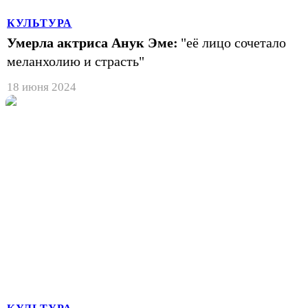
КУЛЬТУРА
Умерла актриса Анук Эме:
"её лицо сочетало
меланхолию и страсть"
18 июня 2024