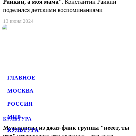
Райкин, а моя мама".
Константин Райкин
поделился детскими воспоминаниями
13 июня 2024
ГЛАВНОЕ
МОСКВА
РОССИЯ
МИР
КУЛЬТУРА
Музыканты из джаз-фанк группы "нееет, ты
КУЛЬТУРА
что"
утверждают, что лезгинка – это джаз