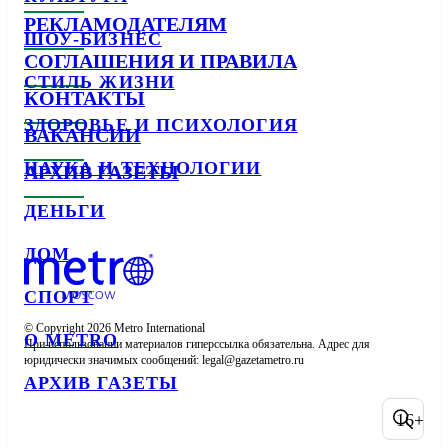
РЕКЛАМОДАТЕЛЯМ
ШОУ-БИЗНЕС
СОГЛАШЕНИЯ И ПРАВИЛА
СТИЛЬ ЖИЗНИ
КОНТАКТЫ
ЗДОРОВЬЕ И ПСИХОЛОГИЯ
ВАКАНСИИ
НАУКА И ТЕХНОЛОГИИ
АРХИВ ГАЗЕТЫ
ДЕНЬГИ
ДОМ
СПОРТ
© Copyright 2026 Metro International

О METRO
При использовании материалов гиперссылка обязательна. Адрес для 
юридически значимых сообщений: 
АРХИВ ГАЗЕТЫ
16+