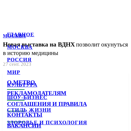
ГЛАВНОЕ
МОСКВА
Новая выставка на ВДНХ
позволит окунуться
МОСКВА
в историю медицины
РОССИЯ
27 сент. 2023
МИР
О METRO
КУЛЬТУРА
РЕКЛАМОДАТЕЛЯМ
ШОУ-БИЗНЕС
СОГЛАШЕНИЯ И ПРАВИЛА
СТИЛЬ ЖИЗНИ
КОНТАКТЫ
ЗДОРОВЬЕ И ПСИХОЛОГИЯ
ВАКАНСИИ