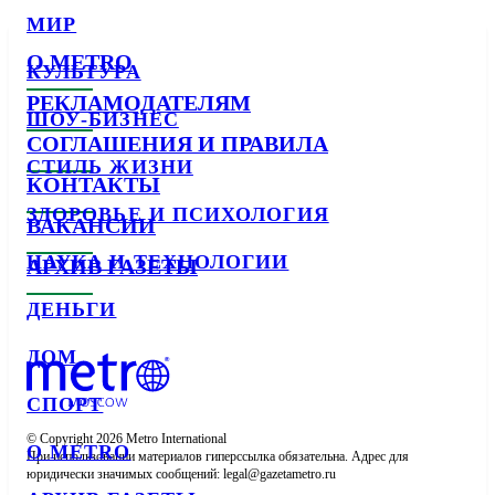
МИР
О METRO
КУЛЬТУРА
РЕКЛАМОДАТЕЛЯМ
ШОУ-БИЗНЕС
СОГЛАШЕНИЯ И ПРАВИЛА
СТИЛЬ ЖИЗНИ
КОНТАКТЫ
ЗДОРОВЬЕ И ПСИХОЛОГИЯ
ВАКАНСИИ
НАУКА И ТЕХНОЛОГИИ
АРХИВ ГАЗЕТЫ
ДЕНЬГИ
ДОМ
СПОРТ
© Copyright 2026 Metro International

О METRO
При использовании материалов гиперссылка обязательна. Адрес для 
юридически значимых сообщений: 