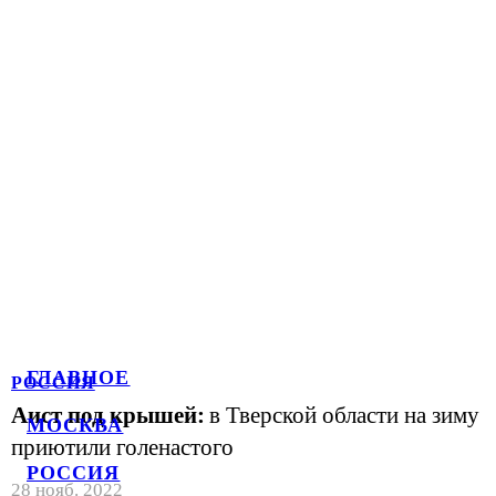
ГЛАВНОЕ
РОССИЯ
Аист под крышей:
в Тверской области на зиму
МОСКВА
приютили голенастого
РОССИЯ
28 нояб. 2022