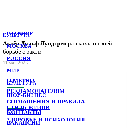
ГЛАВНОЕ
КУЛЬТУРА
Актёр Дольф Лундгрен
рассказал о своей
МОСКВА
борьбе с раком
РОССИЯ
11 мая 2023
МИР
О METRO
КУЛЬТУРА
РЕКЛАМОДАТЕЛЯМ
ШОУ-БИЗНЕС
СОГЛАШЕНИЯ И ПРАВИЛА
СТИЛЬ ЖИЗНИ
КОНТАКТЫ
ЗДОРОВЬЕ И ПСИХОЛОГИЯ
ВАКАНСИИ