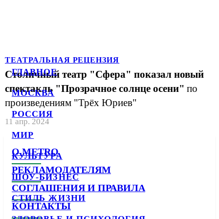
ТЕАТРАЛЬНАЯ РЕЦЕНЗИЯ
ГЛАВНОЕ
Столичный театр "Сфера" показал новый
спектакль "Прозрачное солнце осени"
по
МОСКВА
произведениям "Трёх Юриев"
РОССИЯ
11 апр. 2024
МИР
О METRO
КУЛЬТУРА
РЕКЛАМОДАТЕЛЯМ
ШОУ-БИЗНЕС
СОГЛАШЕНИЯ И ПРАВИЛА
СТИЛЬ ЖИЗНИ
КОНТАКТЫ