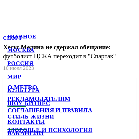
ГЛАВНОЕ
СПОРТ
Хесус Медина не сдержал обещание:
МОСКВА
футболист ЦСКА переходит в "Спартак"
РОССИЯ
10 июля 2023
МИР
О METRO
КУЛЬТУРА
РЕКЛАМОДАТЕЛЯМ
ШОУ-БИЗНЕС
СОГЛАШЕНИЯ И ПРАВИЛА
СТИЛЬ ЖИЗНИ
КОНТАКТЫ
ЗДОРОВЬЕ И ПСИХОЛОГИЯ
ВАКАНСИИ