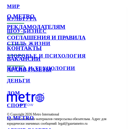
МИР
О METRO
КУЛЬТУРА
РЕКЛАМОДАТЕЛЯМ
ШОУ-БИЗНЕС
СОГЛАШЕНИЯ И ПРАВИЛА
СТИЛЬ ЖИЗНИ
КОНТАКТЫ
ЗДОРОВЬЕ И ПСИХОЛОГИЯ
ВАКАНСИИ
НАУКА И ТЕХНОЛОГИИ
АРХИВ ГАЗЕТЫ
ДЕНЬГИ
ДОМ
СПОРТ
© Copyright 2026 Metro International

О METRO
При использовании материалов гиперссылка обязательна. Адрес для 
юридически значимых сообщений: 