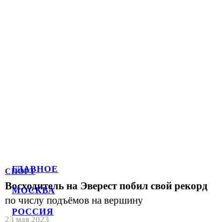
ГЛАВНОЕ
СПОРТ
Восходитель на Эверест побил свой рекорд
МОСКВА
по числу подъёмов на вершину
РОССИЯ
23 мая 2023