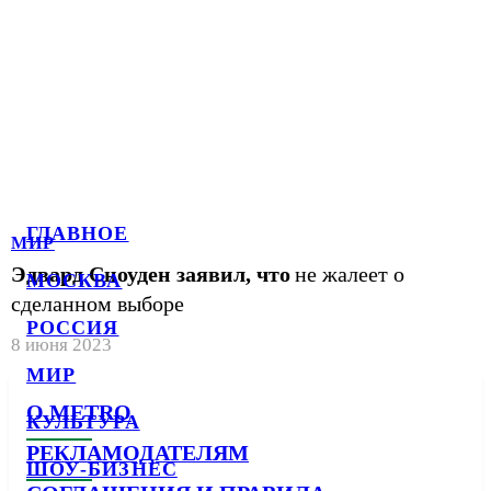
ГЛАВНОЕ
МИР
Эдвард Сноуден заявил, что
не жалеет о
МОСКВА
сделанном выборе
РОССИЯ
8 июня 2023
МИР
О METRO
КУЛЬТУРА
РЕКЛАМОДАТЕЛЯМ
ШОУ-БИЗНЕС