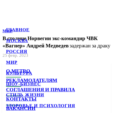
ГЛАВНОЕ
МИР
В столице Норвегии экс-командир ЧВК
МОСКВА
«Вагнер» Андрей Медведев
задержан за драку
РОССИЯ
25 февр. 2023
МИР
О METRO
КУЛЬТУРА
РЕКЛАМОДАТЕЛЯМ
ШОУ-БИЗНЕС
СОГЛАШЕНИЯ И ПРАВИЛА
СТИЛЬ ЖИЗНИ
КОНТАКТЫ
ЗДОРОВЬЕ И ПСИХОЛОГИЯ
ВАКАНСИИ