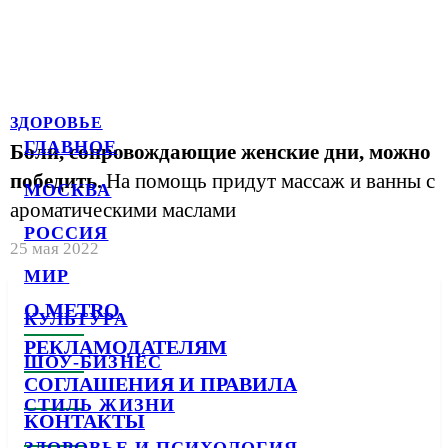
ЗДОРОВЬЕ
ГЛАВНОЕ
Боли, сопровождающие женские дни, можно
победить.
На помощь придут массаж и ванны с
МОСКВА
ароматическими маслами
РОССИЯ
25 мая 2022
МИР
О METRO
КУЛЬТУРА
РЕКЛАМОДАТЕЛЯМ
ШОУ-БИЗНЕС
СОГЛАШЕНИЯ И ПРАВИЛА
СТИЛЬ ЖИЗНИ
КОНТАКТЫ