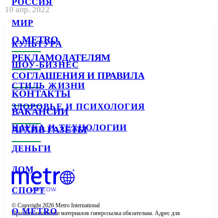
РОССИЯ
10 апр. 2022
МИР
О METRO
КУЛЬТУРА
РЕКЛАМОДАТЕЛЯМ
ШОУ-БИЗНЕС
СОГЛАШЕНИЯ И ПРАВИЛА
СТИЛЬ ЖИЗНИ
КОНТАКТЫ
ЗДОРОВЬЕ И ПСИХОЛОГИЯ
ВАКАНСИИ
НАУКА И ТЕХНОЛОГИИ
АРХИВ ГАЗЕТЫ
ДЕНЬГИ
ДОМ
СПОРТ
© Copyright 2026 Metro International

О METRO
При использовании материалов гиперссылка обязательна. Адрес для 