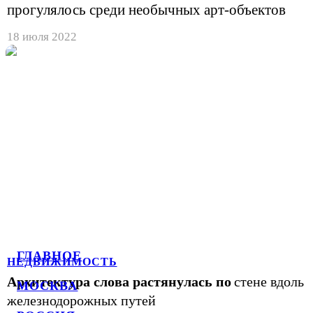
прогулялось среди необычных арт-объектов
18 июля 2022
ГЛАВНОЕ
НЕДВИЖИМОСТЬ
Архитектура слова растянулась по
стене вдоль
МОСКВА
железнодорожных путей