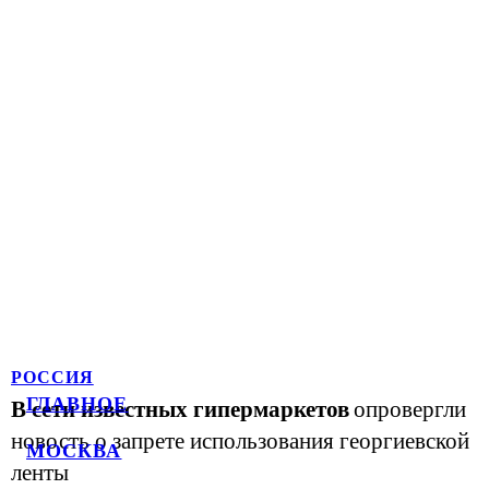
РОССИЯ
ГЛАВНОЕ
В сети известных гипермаркетов
опровергли
новость о запрете использования георгиевской
МОСКВА
ленты