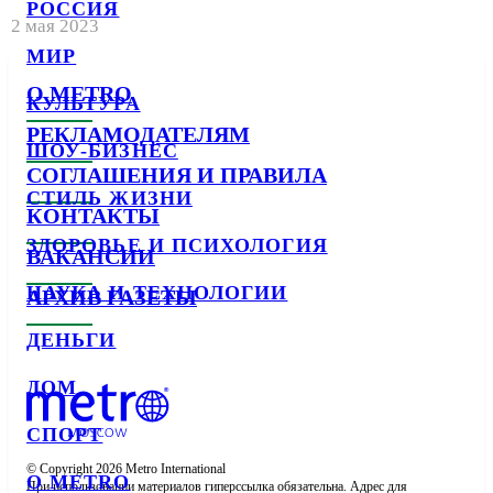
РОССИЯ
2 мая 2023
МИР
О METRO
КУЛЬТУРА
РЕКЛАМОДАТЕЛЯМ
ШОУ-БИЗНЕС
СОГЛАШЕНИЯ И ПРАВИЛА
СТИЛЬ ЖИЗНИ
КОНТАКТЫ
ЗДОРОВЬЕ И ПСИХОЛОГИЯ
ВАКАНСИИ
НАУКА И ТЕХНОЛОГИИ
АРХИВ ГАЗЕТЫ
ДЕНЬГИ
ДОМ
СПОРТ
© Copyright 2026 Metro International

О METRO
При использовании материалов гиперссылка обязательна. Адрес для 