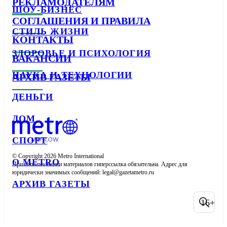
РЕКЛАМОДАТЕЛЯМ
ШОУ-БИЗНЕС
СОГЛАШЕНИЯ И ПРАВИЛА
СТИЛЬ ЖИЗНИ
КОНТАКТЫ
ЗДОРОВЬЕ И ПСИХОЛОГИЯ
ВАКАНСИИ
НАУКА И ТЕХНОЛОГИИ
АРХИВ ГАЗЕТЫ
ДЕНЬГИ
ДОМ
СПОРТ
© Copyright 2026 Metro International

О METRO
При использовании материалов гиперссылка обязательна. Адрес для 
юридически значимых сообщений: 
АРХИВ ГАЗЕТЫ
16+