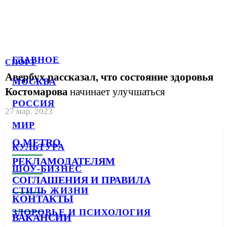
ГЛАВНОЕ
СПОРТ
Авербух рассказал, что состояние здоровья
МОСКВА
Костомарова
начинает улучшаться
РОССИЯ
27 мар. 2023
МИР
О METRO
КУЛЬТУРА
РЕКЛАМОДАТЕЛЯМ
ШОУ-БИЗНЕС
СОГЛАШЕНИЯ И ПРАВИЛА
СТИЛЬ ЖИЗНИ
КОНТАКТЫ
ЗДОРОВЬЕ И ПСИХОЛОГИЯ
ВАКАНСИИ