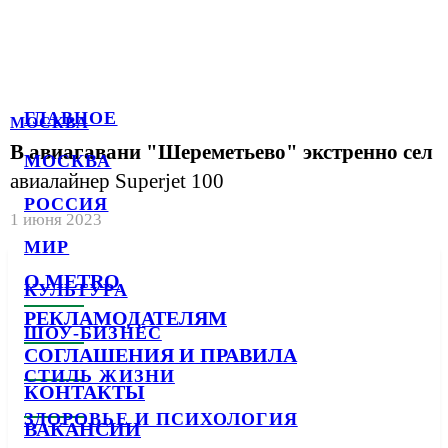
ГЛАВНОЕ
МОСКВА
В авиагавани "Шереметьево" экстренно сел
МОСКВА
авиалайнер Superjet 100
РОССИЯ
1 июня 2023
МИР
О METRO
КУЛЬТУРА
РЕКЛАМОДАТЕЛЯМ
ШОУ-БИЗНЕС
СОГЛАШЕНИЯ И ПРАВИЛА
СТИЛЬ ЖИЗНИ
КОНТАКТЫ
ЗДОРОВЬЕ И ПСИХОЛОГИЯ
ВАКАНСИИ