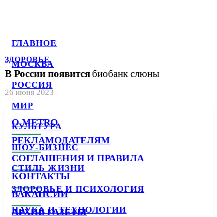
ГЛАВНОЕ
ЗДОРОВЬЕ
МОСКВА
В России появится
биобанк слюны
РОССИЯ
26 июня 2023
МИР
О METRO
КУЛЬТУРА
РЕКЛАМОДАТЕЛЯМ
ШОУ-БИЗНЕС
СОГЛАШЕНИЯ И ПРАВИЛА
СТИЛЬ ЖИЗНИ
КОНТАКТЫ
ЗДОРОВЬЕ И ПСИХОЛОГИЯ
ВАКАНСИИ
НАУКА И ТЕХНОЛОГИИ
АРХИВ ГАЗЕТЫ