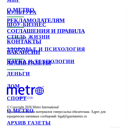
МИР
О METRO
КУЛЬТУРА
РЕКЛАМОДАТЕЛЯМ
ШОУ-БИЗНЕС
СОГЛАШЕНИЯ И ПРАВИЛА
СТИЛЬ ЖИЗНИ
КОНТАКТЫ
ЗДОРОВЬЕ И ПСИХОЛОГИЯ
ВАКАНСИИ
НАУКА И ТЕХНОЛОГИИ
АРХИВ ГАЗЕТЫ
ДЕНЬГИ
ДОМ
СПОРТ
© Copyright 2026 Metro International

О METRO
При использовании материалов гиперссылка обязательна. Адрес для 
юридически значимых сообщений: 
АРХИВ ГАЗЕТЫ