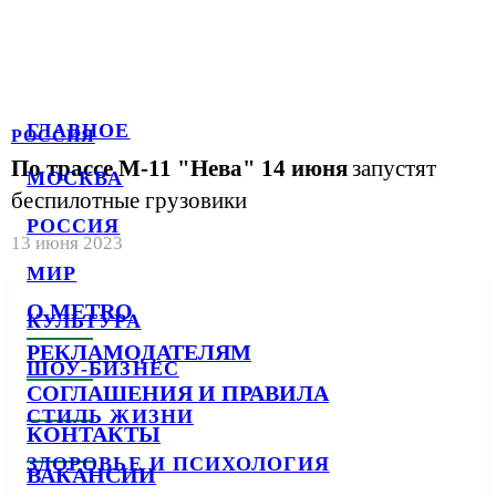
ГЛАВНОЕ
РОССИЯ
По трассе М-11 "Нева" 14 июня
запустят
МОСКВА
беспилотные грузовики
РОССИЯ
13 июня 2023
МИР
О METRO
КУЛЬТУРА
РЕКЛАМОДАТЕЛЯМ
ШОУ-БИЗНЕС
СОГЛАШЕНИЯ И ПРАВИЛА
СТИЛЬ ЖИЗНИ
КОНТАКТЫ
ЗДОРОВЬЕ И ПСИХОЛОГИЯ
ВАКАНСИИ