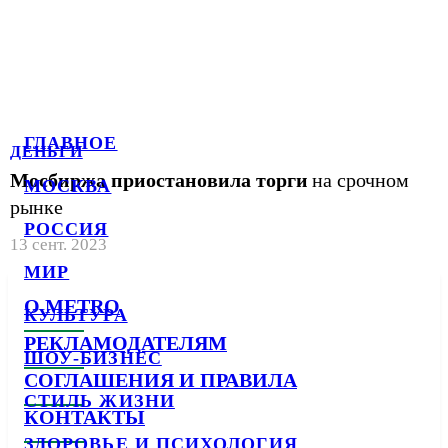
ГЛАВНОЕ
ДЕНЬГИ
Мосбиржа приостановила торги
на срочном
МОСКВА
рынке
РОССИЯ
13 сент. 2023
МИР
О METRO
КУЛЬТУРА
РЕКЛАМОДАТЕЛЯМ
ШОУ-БИЗНЕС
СОГЛАШЕНИЯ И ПРАВИЛА
СТИЛЬ ЖИЗНИ
КОНТАКТЫ
ЗДОРОВЬЕ И ПСИХОЛОГИЯ