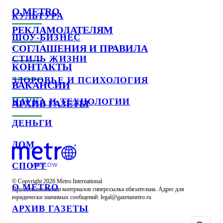
О METRO
КУЛЬТУРА
РЕКЛАМОДАТЕЛЯМ
ШОУ-БИЗНЕС
СОГЛАШЕНИЯ И ПРАВИЛА
СТИЛЬ ЖИЗНИ
КОНТАКТЫ
ЗДОРОВЬЕ И ПСИХОЛОГИЯ
ВАКАНСИИ
НАУКА И ТЕХНОЛОГИИ
АРХИВ ГАЗЕТЫ
ДЕНЬГИ
ДОМ
СПОРТ
© Copyright 2026 Metro International

О METRO
При использовании материалов гиперссылка обязательна. Адрес для 
юридически значимых сообщений: 
АРХИВ ГАЗЕТЫ