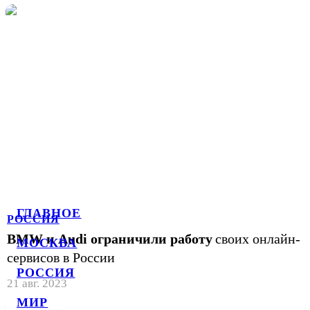
ГЛАВНОЕ
РОССИЯ
BMW и Audi ограничили работу
своих онлайн-
МОСКВА
сервисов в России
РОССИЯ
21 авг. 2023
МИР