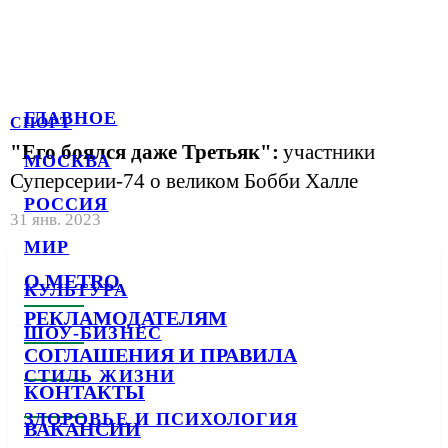
ГЛАВНОЕ
СПОРТ
"Его боялся даже Третьяк":
участники
МОСКВА
Суперсерии-74 о великом Бобби Халле
РОССИЯ
31 янв. 2023
МИР
О METRO
КУЛЬТУРА
РЕКЛАМОДАТЕЛЯМ
ШОУ-БИЗНЕС
СОГЛАШЕНИЯ И ПРАВИЛА
СТИЛЬ ЖИЗНИ
КОНТАКТЫ
ЗДОРОВЬЕ И ПСИХОЛОГИЯ
ВАКАНСИИ