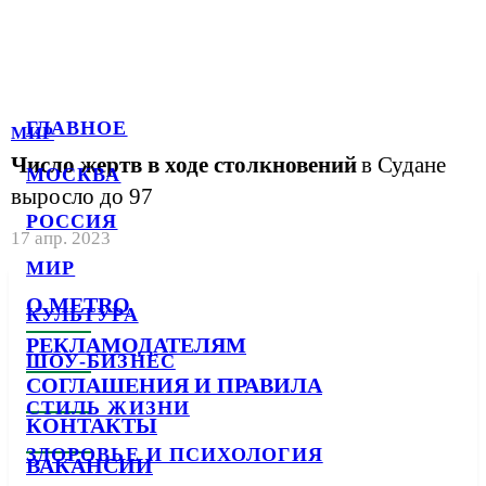
ГЛАВНОЕ
МИР
Число жертв в ходе столкновений
в Судане
МОСКВА
выросло до 97
РОССИЯ
17 апр. 2023
МИР
О METRO
КУЛЬТУРА
РЕКЛАМОДАТЕЛЯМ
ШОУ-БИЗНЕС
СОГЛАШЕНИЯ И ПРАВИЛА
СТИЛЬ ЖИЗНИ
КОНТАКТЫ
ЗДОРОВЬЕ И ПСИХОЛОГИЯ
ВАКАНСИИ