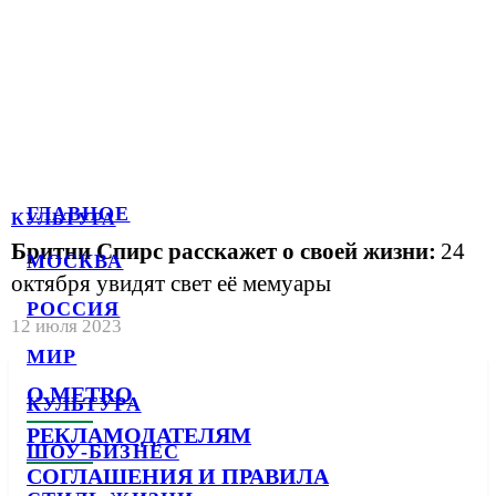
ГЛАВНОЕ
КУЛЬТУРА
Бритни Спирс расскажет о своей жизни:
24
МОСКВА
октября увидят свет её мемуары
РОССИЯ
12 июля 2023
МИР
О METRO
КУЛЬТУРА
РЕКЛАМОДАТЕЛЯМ
ШОУ-БИЗНЕС
СОГЛАШЕНИЯ И ПРАВИЛА