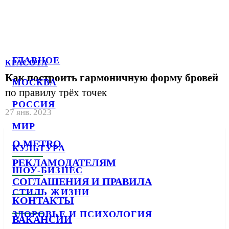
ГЛАВНОЕ
КРАСОТА
Как построить гармоничную форму бровей
МОСКВА
по правилу трёх точек
РОССИЯ
27 янв. 2023
МИР
О METRO
КУЛЬТУРА
РЕКЛАМОДАТЕЛЯМ
ШОУ-БИЗНЕС
СОГЛАШЕНИЯ И ПРАВИЛА
СТИЛЬ ЖИЗНИ
КОНТАКТЫ
ЗДОРОВЬЕ И ПСИХОЛОГИЯ
ВАКАНСИИ