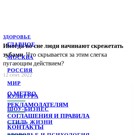
ЗДОРОВЬЕ
ГЛАВНОЕ
Иногда во сне люди начинают скрежетать
зубами.
Что скрывается за этим слегка
МОСКВА
пугающим действием?
РОССИЯ
12 сент. 2022
МИР
О METRO
КУЛЬТУРА
РЕКЛАМОДАТЕЛЯМ
ШОУ-БИЗНЕС
СОГЛАШЕНИЯ И ПРАВИЛА
СТИЛЬ ЖИЗНИ
КОНТАКТЫ