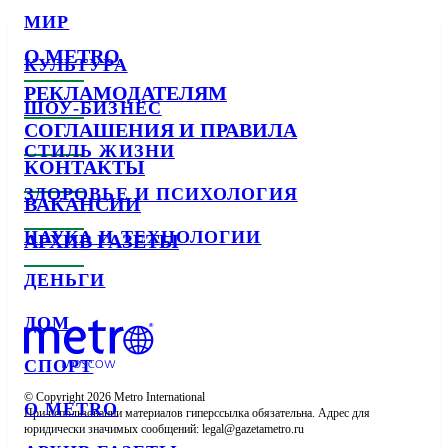
МИР
О METRO
КУЛЬТУРА
РЕКЛАМОДАТЕЛЯМ
ШОУ-БИЗНЕС
СОГЛАШЕНИЯ И ПРАВИЛА
СТИЛЬ ЖИЗНИ
КОНТАКТЫ
ЗДОРОВЬЕ И ПСИХОЛОГИЯ
ВАКАНСИИ
НАУКА И ТЕХНОЛОГИИ
АРХИВ ГАЗЕТЫ
ДЕНЬГИ
ДОМ
СПОРТ
© Copyright 2026 Metro International

О METRO
При использовании материалов гиперссылка обязательна. Адрес для 
юридически значимых сообщений: 