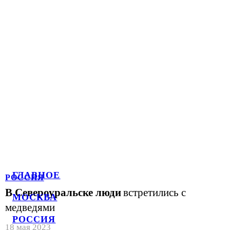
ГЛАВНОЕ
РОССИЯ
В Североуральске люди
встретились с
МОСКВА
медведями
РОССИЯ
18 мая 2023