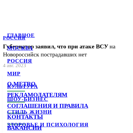
ГЛАВНОЕ
РОССИЯ
Губернатор заявил, что при атаке ВСУ
на
МОСКВА
Новороссийск пострадавших нет
РОССИЯ
4 авг. 2023
МИР
О METRO
КУЛЬТУРА
РЕКЛАМОДАТЕЛЯМ
ШОУ-БИЗНЕС
СОГЛАШЕНИЯ И ПРАВИЛА
СТИЛЬ ЖИЗНИ
КОНТАКТЫ
ЗДОРОВЬЕ И ПСИХОЛОГИЯ
ВАКАНСИИ