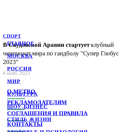
СПОРТ
ГЛАВНОЕ
В Саудовской Аравии стартует
клубный
чемпионат мира по гандболу "Супер Глобус
МОСКВА
2023"
РОССИЯ
8 нояб. 2023
МИР
О METRO
КУЛЬТУРА
РЕКЛАМОДАТЕЛЯМ
ШОУ-БИЗНЕС
СОГЛАШЕНИЯ И ПРАВИЛА
СТИЛЬ ЖИЗНИ
КОНТАКТЫ