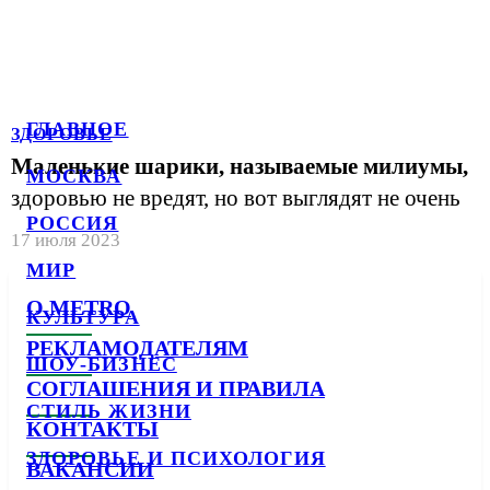
ГЛАВНОЕ
ЗДОРОВЬЕ
Маленькие шарики, называемые милиумы,
МОСКВА
здоровью не вредят, но вот выглядят не очень
РОССИЯ
17 июля 2023
МИР
О METRO
КУЛЬТУРА
РЕКЛАМОДАТЕЛЯМ
ШОУ-БИЗНЕС
СОГЛАШЕНИЯ И ПРАВИЛА
СТИЛЬ ЖИЗНИ
КОНТАКТЫ
ЗДОРОВЬЕ И ПСИХОЛОГИЯ
ВАКАНСИИ