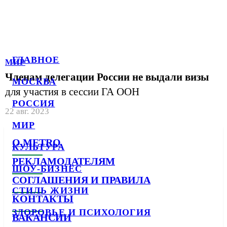
ГЛАВНОЕ
МИР
Членам делегации России не выдали визы
МОСКВА
для участия в сессии ГА ООН
РОССИЯ
22 авг. 2023
МИР
О METRO
КУЛЬТУРА
РЕКЛАМОДАТЕЛЯМ
ШОУ-БИЗНЕС
СОГЛАШЕНИЯ И ПРАВИЛА
СТИЛЬ ЖИЗНИ
КОНТАКТЫ
ЗДОРОВЬЕ И ПСИХОЛОГИЯ
ВАКАНСИИ