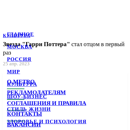
ГЛАВНОЕ
КУЛЬТУРА
Звезда "Гарри Поттера"
стал отцом в первый
МОСКВА
раз
РОССИЯ
25 апр. 2023
МИР
О METRO
КУЛЬТУРА
РЕКЛАМОДАТЕЛЯМ
ШОУ-БИЗНЕС
СОГЛАШЕНИЯ И ПРАВИЛА
СТИЛЬ ЖИЗНИ
КОНТАКТЫ
ЗДОРОВЬЕ И ПСИХОЛОГИЯ
ВАКАНСИИ