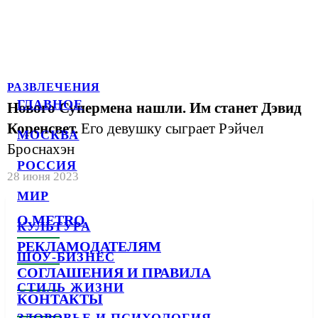
РАЗВЛЕЧЕНИЯ
ГЛАВНОЕ
Нового Супермена нашли. Им станет Дэвид
Коренсвет.
Его девушку сыграет Рэйчел
МОСКВА
Броснахэн
РОССИЯ
28 июня 2023
МИР
О METRO
КУЛЬТУРА
РЕКЛАМОДАТЕЛЯМ
ШОУ-БИЗНЕС
СОГЛАШЕНИЯ И ПРАВИЛА
СТИЛЬ ЖИЗНИ
КОНТАКТЫ