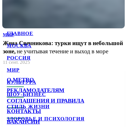
ГЛАВНОЕ
МИР
Жена Свечникова: турки ищут в небольшой
МОСКВА
зоне,
не учитывая течение и выход в море
РОССИЯ
11 сент. 2025
МИР
О METRO
КУЛЬТУРА
РЕКЛАМОДАТЕЛЯМ
ШОУ-БИЗНЕС
СОГЛАШЕНИЯ И ПРАВИЛА
СТИЛЬ ЖИЗНИ
КОНТАКТЫ
ЗДОРОВЬЕ И ПСИХОЛОГИЯ
ВАКАНСИИ