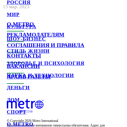
РОССИЯ
15 мар. 2023
МИР
О METRO
КУЛЬТУРА
РЕКЛАМОДАТЕЛЯМ
ШОУ-БИЗНЕС
СОГЛАШЕНИЯ И ПРАВИЛА
СТИЛЬ ЖИЗНИ
КОНТАКТЫ
ЗДОРОВЬЕ И ПСИХОЛОГИЯ
ВАКАНСИИ
НАУКА И ТЕХНОЛОГИИ
АРХИВ ГАЗЕТЫ
ДЕНЬГИ
ДОМ
СПОРТ
© Copyright 2026 Metro International

О METRO
При использовании материалов гиперссылка обязательна. Адрес для 