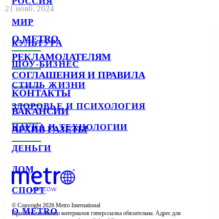
РОССИЯ
21 нояб. 2024
МИР
О METRO
КУЛЬТУРА
РЕКЛАМОДАТЕЛЯМ
ШОУ-БИЗНЕС
СОГЛАШЕНИЯ И ПРАВИЛА
СТИЛЬ ЖИЗНИ
КОНТАКТЫ
ЗДОРОВЬЕ И ПСИХОЛОГИЯ
ВАКАНСИИ
НАУКА И ТЕХНОЛОГИИ
АРХИВ ГАЗЕТЫ
ДЕНЬГИ
ДОМ
СПОРТ
© Copyright 2026 Metro International

О METRO
При использовании материалов гиперссылка обязательна. Адрес для 