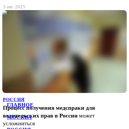
3 авг. 2025
РОССИЯ
ГЛАВНОЕ
Процесс получения медспраки для
водительских прав в России
может
МОСКВА
усложниться