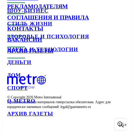
РЕКЛАМОДАТЕЛЯМ
ШОУ-БИЗНЕС
СОГЛАШЕНИЯ И ПРАВИЛА
СТИЛЬ ЖИЗНИ
КОНТАКТЫ
ЗДОРОВЬЕ И ПСИХОЛОГИЯ
ВАКАНСИИ
НАУКА И ТЕХНОЛОГИИ
АРХИВ ГАЗЕТЫ
ДЕНЬГИ
ДОМ
СПОРТ
© Copyright 2026 Metro International

О METRO
При использовании материалов гиперссылка обязательна. Адрес для 
юридически значимых сообщений: 
АРХИВ ГАЗЕТЫ
16+