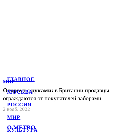
ГЛАВНОЕ
МИР
Оторвут с руками:
в Британии продавцы
МОСКВА
ограждаются от покупателей заборами
РОССИЯ
2 нояб. 2022
МИР
О METRO
КУЛЬТУРА