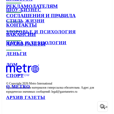
РЕКЛАМОДАТЕЛЯМ
ШОУ-БИЗНЕС
СОГЛАШЕНИЯ И ПРАВИЛА
СТИЛЬ ЖИЗНИ
КОНТАКТЫ
ЗДОРОВЬЕ И ПСИХОЛОГИЯ
ВАКАНСИИ
НАУКА И ТЕХНОЛОГИИ
АРХИВ ГАЗЕТЫ
ДЕНЬГИ
ДОМ
СПОРТ
© Copyright 2026 Metro International

О METRO
При использовании материалов гиперссылка обязательна. Адрес для 
юридически значимых сообщений: 
АРХИВ ГАЗЕТЫ
16+